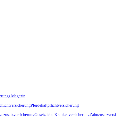
erungs Magazin
flichtversicherung
Pferdehaftpflichtversicherung
gezusatzversicherung
Gesetzliche Krankenversicherung
Zahnzusatzvers