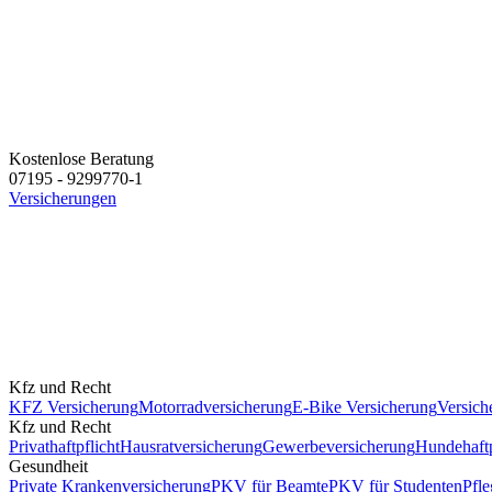
Kostenlose Beratung
07195 - 9299770-1
Versicherungen
Kfz und Recht
KFZ Versicherung
Motorradversicherung
E-Bike Versicherung
Versich
Kfz und Recht
Privathaftpflicht
Hausratversicherung
Gewerbeversicherung
Hundehaftp
Gesundheit
Private Krankenversicherung
PKV für Beamte
PKV für Studenten
Pfle