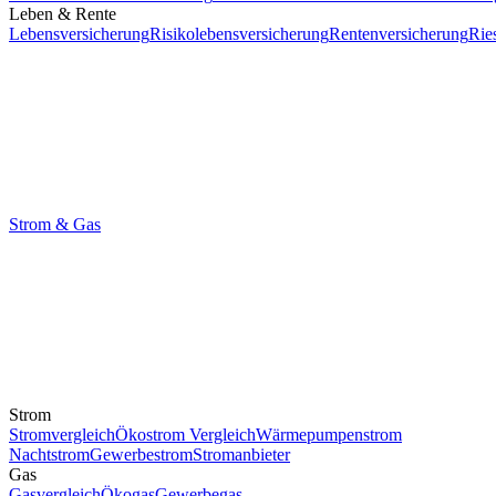
Leben & Rente
Lebensversicherung
Risikolebensversicherung
Rentenversicherung
Rie
Strom & Gas
Strom
Stromvergleich
Ökostrom Vergleich
Wärmepumpenstrom
Nachtstrom
Gewerbestrom
Stromanbieter
Gas
Gasvergleich
Ökogas
Gewerbegas