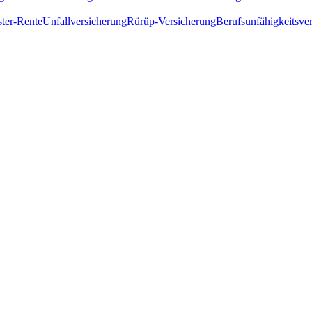
ster-Rente
Unfallversicherung
Rürüp-Versicherung
Berufsunfähigkeitsve