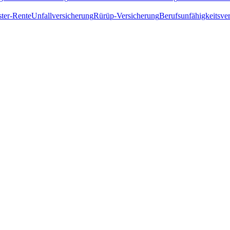
ster-Rente
Unfallversicherung
Rürüp-Versicherung
Berufsunfähigkeitsve