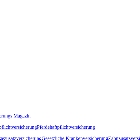
erungs Magazin
flichtversicherung
Pferdehaftpflichtversicherung
gezusatzversicherung
Gesetzliche Krankenversicherung
Zahnzusatzvers