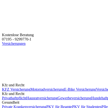
Kostenlose Beratung
07195 - 9299770-1
Versicherungen
Kfz und Recht
KFZ Versicherung
Motorradversicherung
E-Bike Versicherung
Versich
Kfz und Recht
Privathaftpflicht
Hausratversicherung
Gewerbeversicherung
Hundehaftp
Gesundheit
Private Krankenversicherung
PKV für Beamte
PKV für Studenten
Pfle