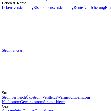
Leben & Rente
Lebensversicherung
Risikolebensversicherung
Rentenversicherung
Rie
Strom & Gas
Strom
Stromvergleich
Ökostrom Vergleich
Wärmepumpenstrom
Nachtstrom
Gewerbestrom
Stromanbieter
Gas
Gasvergleich
Ökogas
Gewerbegas