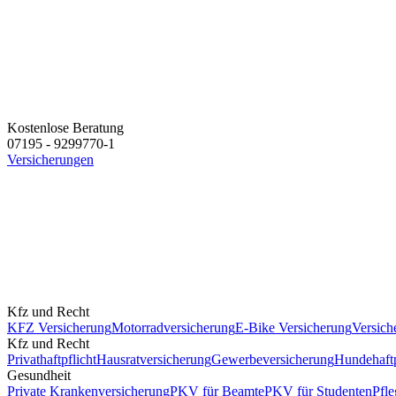
Kostenlose Beratung
07195 - 9299770-1
Versicherungen
Kfz und Recht
KFZ Versicherung
Motorradversicherung
E-Bike Versicherung
Versich
Kfz und Recht
Privathaftpflicht
Hausratversicherung
Gewerbeversicherung
Hundehaftp
Gesundheit
Private Krankenversicherung
PKV für Beamte
PKV für Studenten
Pfle