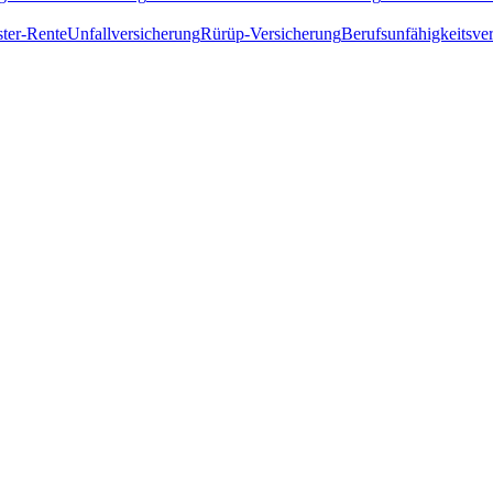
ster-Rente
Unfallversicherung
Rürüp-Versicherung
Berufsunfähigkeitsve