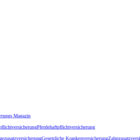
erungs Magazin
flichtversicherung
Pferdehaftpflichtversicherung
gezusatzversicherung
Gesetzliche Krankenversicherung
Zahnzusatzvers