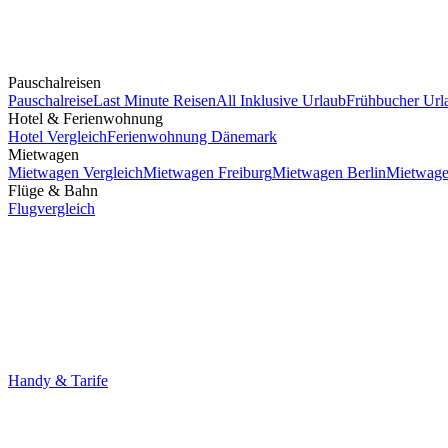
Pauschalreisen
Pauschalreise
Last Minute Reisen
All Inklusive Urlaub
Frühbucher Url
Hotel & Ferienwohnung
Hotel Vergleich
Ferienwohnung Dänemark
Mietwagen
Mietwagen Vergleich
Mietwagen Freiburg
Mietwagen Berlin
Mietwage
Flüge & Bahn
Flugvergleich
Handy & Tarife