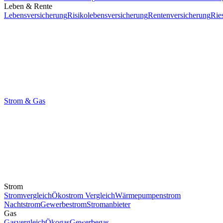
Leben & Rente
Lebensversicherung
Risikolebensversicherung
Rentenversicherung
Rie
Strom & Gas
Strom
Stromvergleich
Ökostrom Vergleich
Wärmepumpenstrom
Nachtstrom
Gewerbestrom
Stromanbieter
Gas
Gasvergleich
Ökogas
Gewerbegas