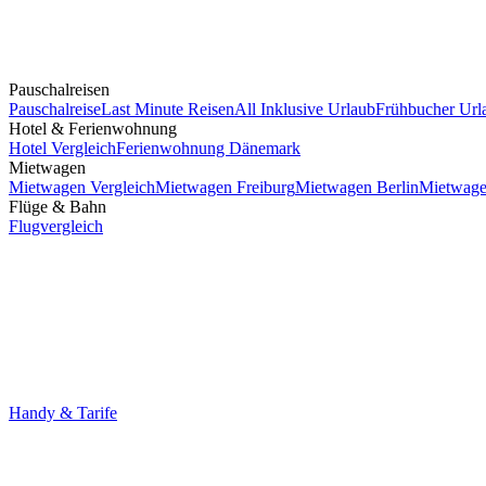
Pauschalreisen
Pauschalreise
Last Minute Reisen
All Inklusive Urlaub
Frühbucher Url
Hotel & Ferienwohnung
Hotel Vergleich
Ferienwohnung Dänemark
Mietwagen
Mietwagen Vergleich
Mietwagen Freiburg
Mietwagen Berlin
Mietwage
Flüge & Bahn
Flugvergleich
Handy & Tarife