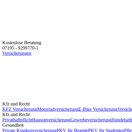
Kostenlose Beratung
07195 - 9299770-1
Versicherungen
Kfz und Recht
KFZ Versicherung
Motorradversicherung
E-Bike Versicherung
Versich
Kfz und Recht
Privathaftpflicht
Hausratversicherung
Gewerbeversicherung
Hundehaftp
Gesundheit
Private Krankenversicherung
PKV für Beamte
PKV für Studenten
Pfle