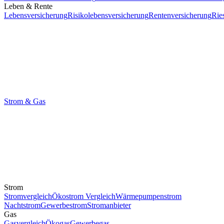
Leben & Rente
Lebensversicherung
Risikolebensversicherung
Rentenversicherung
Rie
Strom & Gas
Strom
Stromvergleich
Ökostrom Vergleich
Wärmepumpenstrom
Nachtstrom
Gewerbestrom
Stromanbieter
Gas
Gasvergleich
Ökogas
Gewerbegas