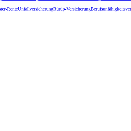
ster-Rente
Unfallversicherung
Rürüp-Versicherung
Berufsunfähigkeitsve