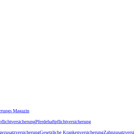
erungs Magazin
flichtversicherung
Pferdehaftpflichtversicherung
gezusatzversicherung
Gesetzliche Krankenversicherung
Zahnzusatzvers